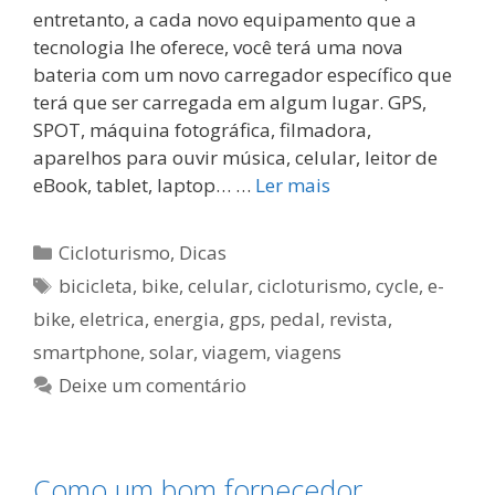
entretanto, a cada novo equipamento que a
tecnologia lhe oferece, você terá uma nova
bateria com um novo carregador específico que
terá que ser carregada em algum lugar. GPS,
SPOT, máquina fotográfica, filmadora,
aparelhos para ouvir música, celular, leitor de
eBook, tablet, laptop… …
Ler mais
Categorias
Cicloturismo
,
Dicas
Tags
bicicleta
,
bike
,
celular
,
cicloturismo
,
cycle
,
e-
bike
,
eletrica
,
energia
,
gps
,
pedal
,
revista
,
smartphone
,
solar
,
viagem
,
viagens
Deixe um comentário
Como um bom fornecedor