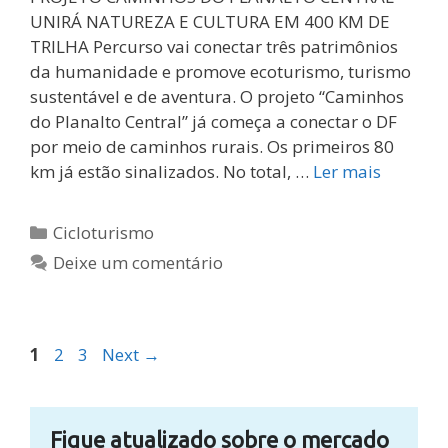
UNIRÁ NATUREZA E CULTURA EM 400 KM DE
TRILHA Percurso vai conectar três patrimônios
da humanidade e promove ecoturismo, turismo
sustentável e de aventura. O projeto “Caminhos
do Planalto Central” já começa a conectar o DF
por meio de caminhos rurais. Os primeiros 80
km já estão sinalizados. No total, …
Ler mais
Categorias
Cicloturismo
Deixe um comentário
Page
Page
Page
1
2
3
Next
→
Fique atualizado sobre o mercado