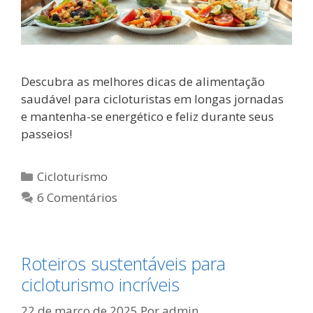
Descubra as melhores dicas de alimentação
saudável para cicloturistas em longas jornadas
e mantenha-se energético e feliz durante seus
passeios!
Categorias
Cicloturismo
6 Comentários
Roteiros sustentáveis para
cicloturismo incríveis
22 de março de 2025
Por
admin