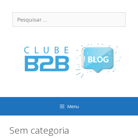
Pular
para
Pesquisar
o
por:
conteúdo
Menu
Sem categoria