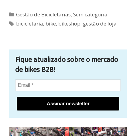
Categorias
Gestão de Bicicletarias
,
Sem categoria
Tags
bicicletaria
,
bike
,
bikeshop
,
gestão de loja
Fique atualizado sobre o mercado
de bikes B2B!
Assinar newsletter