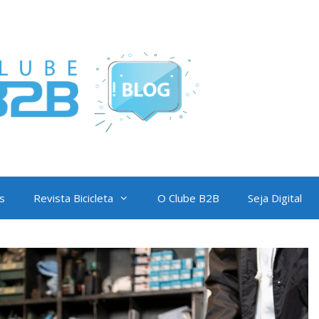
s
Revista Bicicleta
O Clube B2B
Seja Digital