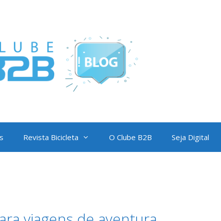
s
Revista Bicicleta
O Clube B2B
Seja Digital
para viagens de aventura