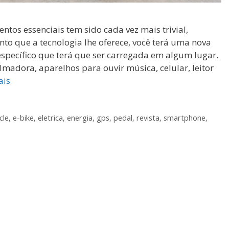
os essenciais tem sido cada vez mais trivial,
to que a tecnologia lhe oferece, você terá uma nova
specífico que terá que ser carregada em algum lugar.
lmadora, aparelhos para ouvir música, celular, leitor
ais
cle
,
e-bike
,
eletrica
,
energia
,
gps
,
pedal
,
revista
,
smartphone
,