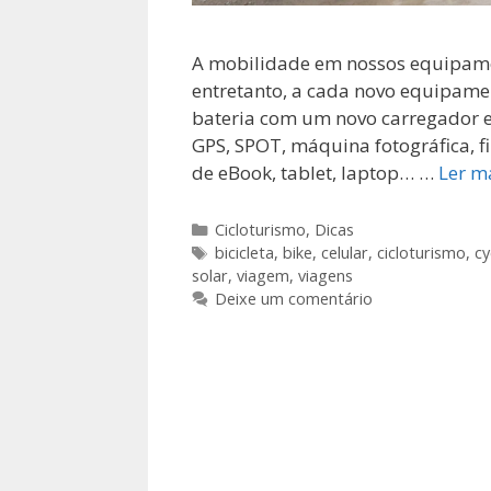
A mobilidade em nossos equipament
entretanto, a cada novo equipamen
bateria com um novo carregador e
GPS, SPOT, máquina fotográfica, fi
de eBook, tablet, laptop… …
Ler m
Categorias
Cicloturismo
,
Dicas
Tags
bicicleta
,
bike
,
celular
,
cicloturismo
,
cy
solar
,
viagem
,
viagens
Deixe um comentário