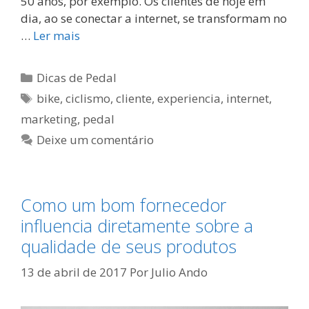
50 anos, por exemplo. Os clientes de hoje em
dia, ao se conectar a internet, se transformam no
…
Ler mais
Categorias
Dicas de Pedal
Tags
bike
,
ciclismo
,
cliente
,
experiencia
,
internet
,
marketing
,
pedal
Deixe um comentário
Como um bom fornecedor
influencia diretamente sobre a
qualidade de seus produtos
13 de abril de 2017
Por
Julio Ando