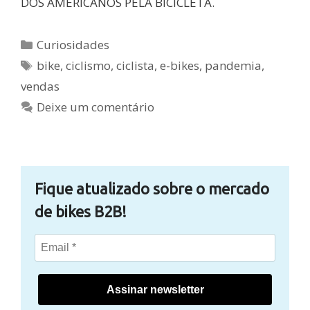
DOS AMERICANOS PELA BICICLETA.
Categorias
Curiosidades
Tags
bike
,
ciclismo
,
ciclista
,
e-bikes
,
pandemia
,
vendas
Deixe um comentário
Fique atualizado sobre o mercado
de bikes B2B!
Assinar newsletter