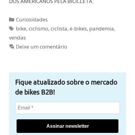
DOS AMERICANOS PELA BICICLETA.
Categorias
Curiosidades
Tags
bike
,
ciclismo
,
ciclista
,
e-bikes
,
pandemia
,
vendas
Deixe um comentário
Fique atualizado sobre o mercado
de bikes B2B!
Assinar newsletter