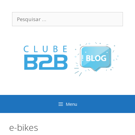
Pular
para
Pesquisar
o
por:
conteúdo
Menu
e-bikes