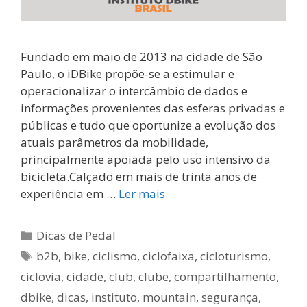
Fundado em maio de 2013 na cidade de São
Paulo, o iDBike propõe-se a estimular e
operacionalizar o intercâmbio de dados e
informações provenientes das esferas privadas e
públicas e tudo que oportunize a evolução dos
atuais parâmetros da mobilidade,
principalmente apoiada pelo uso intensivo da
bicicleta.Calçado em mais de trinta anos de
experiência em …
Ler mais
Categorias
Dicas de Pedal
Tags
b2b
,
bike
,
ciclismo
,
ciclofaixa
,
cicloturismo
,
ciclovia
,
cidade
,
club
,
clube
,
compartilhamento
,
dbike
,
dicas
,
instituto
,
mountain
,
segurança
,