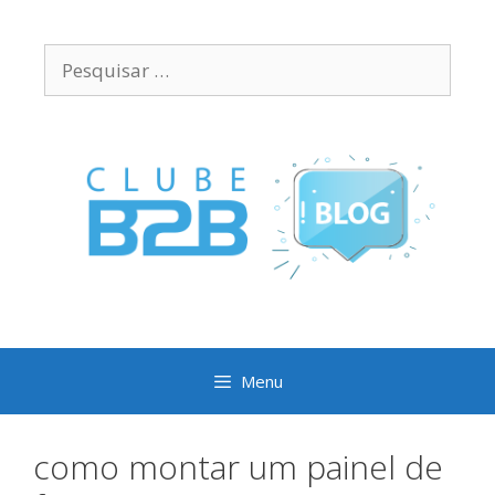
Pular
para
Pesquisar
o
por:
conteúdo
Menu
como montar um painel de