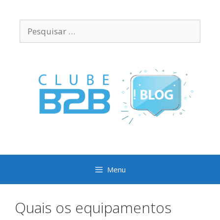
Pular
para
Pesquisar
o
por:
conteúdo
Menu
Quais os equipamentos