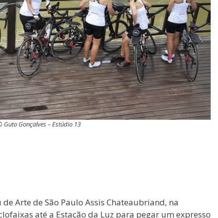
 Guto Gonçalves – Estúdio 13
de Arte de São Paulo Assis Chateaubriand, na
ciclofaixas até a Estação da Luz para pegar um expresso