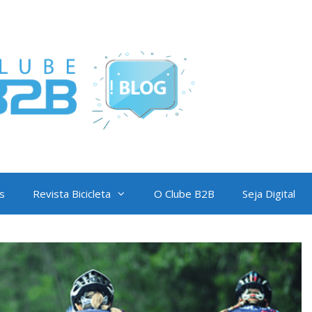
s
Revista Bicicleta
O Clube B2B
Seja Digital