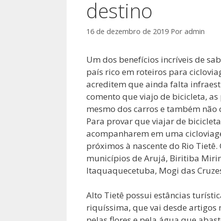
destino
16 de dezembro de 2019
Por
admin
Um dos benefícios incríveis de sab
país rico em roteiros para ciclov
acreditem que ainda falta infraes
comento que viajo de bicicleta, as
mesmo dos carros e também não co
Para provar que viajar de biciclet
acompanharem em uma cicloviagem
próximos à nascente do Rio Tietê. 
municípios de Arujá, Biritiba Mir
Itaquaquecetuba, Mogi das Cruzes, 
Alto Tietê possui estâncias turíst
riquíssima, que vai desde artigo
pelas flores e pela água que abast