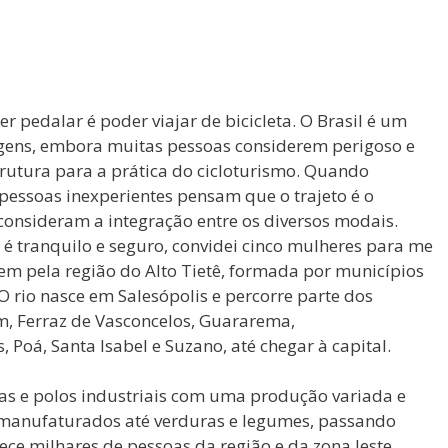
er pedalar é poder viajar de bicicleta. O Brasil é um
iagens, embora muitas pessoas considerem perigoso e
trutura para a prática do cicloturismo. Quando
 pessoas inexperientes pensam que o trajeto é o
nsideram a integração entre os diversos modais.
a é tranquilo e seguro, convidei cinco mulheres para me
 pela região do Alto Tietê, formada por municípios
O rio nasce em Salesópolis e percorre parte dos
im, Ferraz de Vasconcelos, Guararema,
Poá, Santa Isabel e Suzano, até chegar à capital.
icas e polos industriais com uma produção variada e
s manufaturados até verduras e legumes, passando
ece milhares de pessoas da região e da zona leste