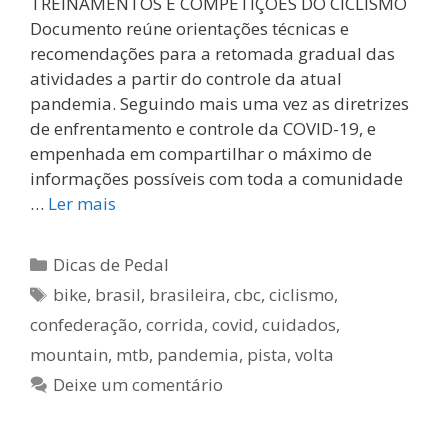
TREINAMENTOS E COMPETIÇÕES DO CICLISMO
Documento reúne orientações técnicas e
recomendações para a retomada gradual das
atividades a partir do controle da atual
pandemia. Seguindo mais uma vez as diretrizes
de enfrentamento e controle da COVID-19, e
empenhada em compartilhar o máximo de
informações possíveis com toda a comunidade
…
Ler mais
Categorias
Dicas de Pedal
Tags
bike
,
brasil
,
brasileira
,
cbc
,
ciclismo
,
confederação
,
corrida
,
covid
,
cuidados
,
mountain
,
mtb
,
pandemia
,
pista
,
volta
Deixe um comentário