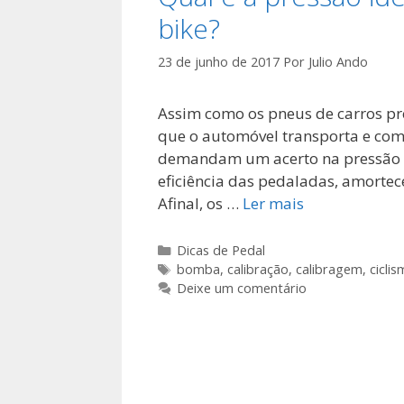
bike?
23 de junho de 2017
Por
Julio Ando
Assim como os pneus de carros pr
que o automóvel transporta e com 
demandam um acerto na pressão do
eficiência das pedaladas, amortec
Afinal, os …
Ler mais
Categorias
Dicas de Pedal
Tags
bomba
,
calibração
,
calibragem
,
cicli
Deixe um comentário