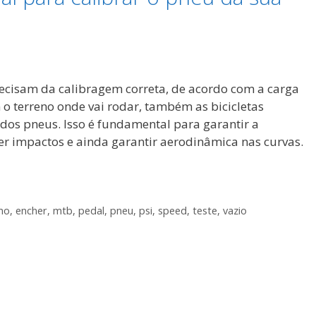
ecisam da calibragem correta, de acordo com a carga
o terreno onde vai rodar, também as bicicletas
s pneus. Isso é fundamental para garantir a
er impactos e ainda garantir aerodinâmica nas curvas.
smo
,
encher
,
mtb
,
pedal
,
pneu
,
psi
,
speed
,
teste
,
vazio