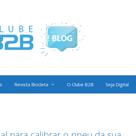
s
Revista Bicicleta
O Clube B2B
Seja Digital
al para calibrar o pneu da sua