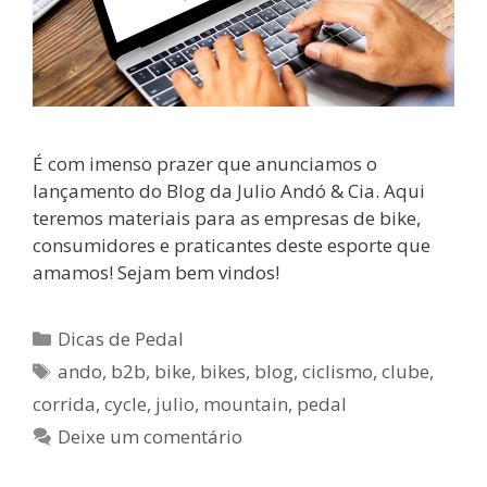
É com imenso prazer que anunciamos o
lançamento do Blog da Julio Andó & Cia. Aqui
teremos materiais para as empresas de bike,
consumidores e praticantes deste esporte que
amamos! Sejam bem vindos!
Categorias
Dicas de Pedal
Tags
ando
,
b2b
,
bike
,
bikes
,
blog
,
ciclismo
,
clube
,
corrida
,
cycle
,
julio
,
mountain
,
pedal
Deixe um comentário