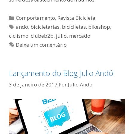
Categorias
Comportamento
,
Revista Bicicleta
Tags
ando
,
bicicletarias
,
biciclietas
,
bikeshop
,
ciclismo
,
clubeb2b
,
julio
,
mercado
Deixe um comentário
Lançamento do Blog Julio Andó!
3 de janeiro de 2017
Por
Julio Ando