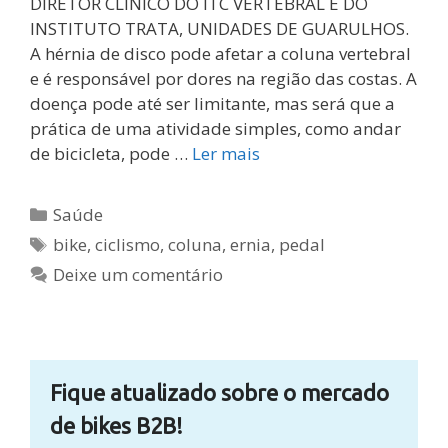
DIRETOR CLÍNICO DO ITC VERTEBRAL E DO
INSTITUTO TRATA, UNIDADES DE GUARULHOS.
A hérnia de disco pode afetar a coluna vertebral
e é responsável por dores na região das costas. A
doença pode até ser limitante, mas será que a
prática de uma atividade simples, como andar
de bicicleta, pode …
Ler mais
Categorias
Saúde
Tags
bike
,
ciclismo
,
coluna
,
ernia
,
pedal
Deixe um comentário
Fique atualizado sobre o mercado
de bikes B2B!