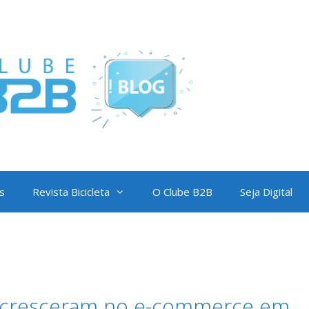
s
Revista Bicicleta
O Clube B2B
Seja Digital
s cresceram no e-commerce em