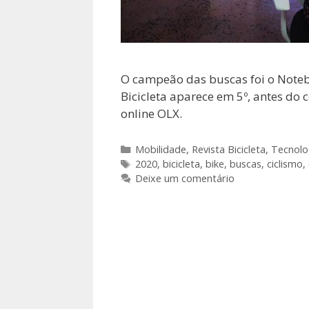
O campeão das buscas foi o Note
Bicicleta aparece em 5º, antes do 
online OLX.
Categorias
Mobilidade
,
Revista Bicicleta
,
Tecnolo
Tags
2020
,
bicicleta
,
bike
,
buscas
,
ciclismo
,
Deixe um comentário