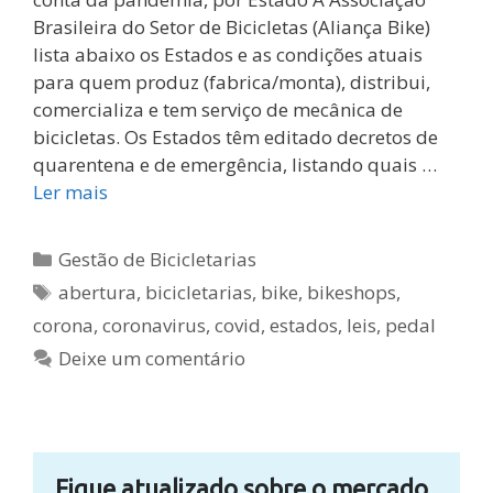
Brasileira do Setor de Bicicletas (Aliança Bike)
lista abaixo os Estados e as condições atuais
para quem produz (fabrica/monta), distribui,
comercializa e tem serviço de mecânica de
bicicletas. Os Estados têm editado decretos de
quarentena e de emergência, listando quais …
Ler mais
Categorias
Gestão de Bicicletarias
Tags
abertura
,
bicicletarias
,
bike
,
bikeshops
,
corona
,
coronavirus
,
covid
,
estados
,
leis
,
pedal
Deixe um comentário
Fique atualizado sobre o mercado