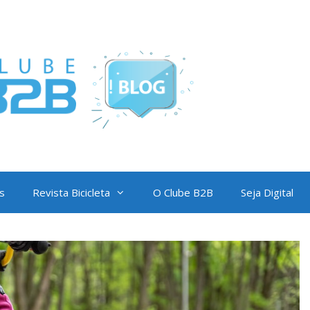
s
Revista Bicicleta
O Clube B2B
Seja Digital