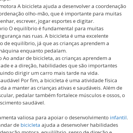
motora A bicicleta ajuda a desenvolver a coordenação
ordenação olho-mão, que é importante para muitas
nhar, escrever, jogar esportes e digitar.
brio O equilíbrio é fundamental para muitas
segurança nas ruas. A bicicleta é uma excelente
 de equilíbrio, já que as crianças aprendem a
a máquina enquanto pedalam.
 Ao andar de bicicleta, as crianças aprendem a
idade e a direção, habilidades que são importantes
uindo dirigir um carro mais tarde na vida.
udável Por fim, a bicicleta é uma atividade física
uda a manter as crianças ativas e saudáveis. Além de
scular, pedalar também fortalece músculos e ossos, o
escimento saudável.
ramenta valiosa para apoiar o desenvolvimento
infantil
.
 andar de
bicicleta
ajuda a desenvolver habilidades
denação motora, equilííbrio, senso de direção e