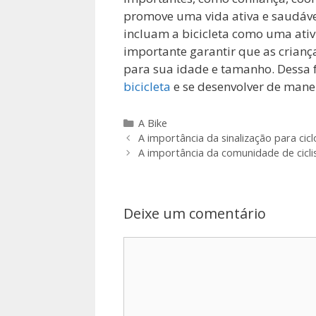
promove uma vida ativa e saudável
incluam a bicicleta como uma ativi
importante garantir que as crianç
para sua idade e tamanho. Dessa f
bicicleta
e se desenvolver de mane
Categorias
A Bike
A importância da sinalização para cic
A importância da comunidade de cicli
Deixe um comentário
Comentário