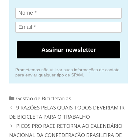
Assinar newsletter
Prometemos não utilizar suas informações de contato
para enviar qualquer tipo de SPAM.
Categorias
Gestão de Bicicletarias
9 RAZÕES PELAS QUAIS TODOS DEVERIAM IR
DE BICICLETA PARA O TRABALHO
PICOS PRO RACE RETORNA AO CALENDÁRIO
NACIONAL DA CONFEDERAÇÃO BRASILEIRA DE