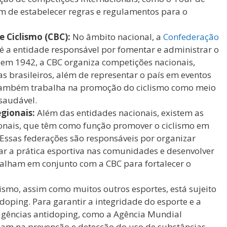
m de estabelecer regras e regulamentos para o
e Ciclismo (CBC):
No âmbito nacional, a
Confederação
é a entidade responsável por fomentar e administrar o
 em 1942, a CBC organiza competições nacionais,
as brasileiros, além de representar o país em eventos
 também trabalha na promoção do ciclismo como meio
 saudável.
gionais:
Além das entidades nacionais, existem as
ionais, que têm como função promover o ciclismo em
. Essas federações são responsáveis por organizar
var a prática esportiva nas comunidades e desenvolver
abalham em conjunto com a CBC para fortalecer o
ismo, assim como muitos outros esportes, está sujeito
doping. Para garantir a integridade do esporte e a
 agências antidoping, como a Agência Mundial
am na prevenção e detecção do uso de substâncias