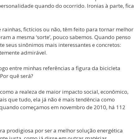
rsonalidade quando do ocorrido. Ironias à parte, fica
rainhas, fictícios ou não, têm feito para tornar melhor
iveram a mesma ‘sorte’, pouco sabemos. Quando penso
te seus sinônimos mais interessantes e concretos:
ntemente admirável.
ogo entre minhas referências a figura da bicicleta
Por quê será?
I como a realeza de maior impacto social, econômico,
ais que tudo, ela já não é mais tendência como
, quando começamos em novembro de 2010, há 112
lara prodigiosa por ser a melhor solução energética
te justa, como já disse em outras matérias.