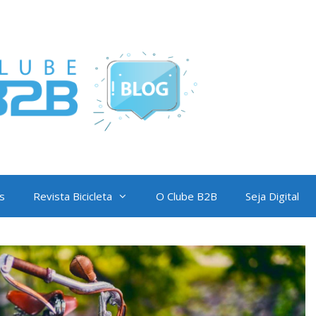
s
Revista Bicicleta
O Clube B2B
Seja Digital