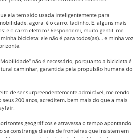
que ela tem sido usada inteligentemente para
obilidade, agora, é o carro, tadinho. E, alguns mais
os: e o carro elétrico? Responderei, muito gentil, me
inha bicicleta: ele não é para todos(as)… e minha voz
orizonte.
obilidade” não é necessário, porquanto a bicicleta é
atural caminhar, garantida pela propulsão humana do
 feito de ser surpreendentemente admirável, me rendo
ado seus 200 anos, acreditem, bem mais do que a mais
yfair.
 horizontes geográficos e atravessa o tempo apontando
o se constrange diante de fronteiras que insistem em