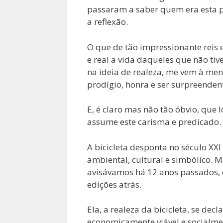
passaram a saber quem era esta pe
a reflexão.
O que de tão impressionante reis e 
e real a vida daqueles que não t
na ideia de realeza, me vem à men
prodígio, honra e ser surpreende
E, é claro mas não tão óbvio, que l
assume este carisma e predicado. 
A bicicleta desponta no século XX
ambiental, cultural e simbólico. M
avisávamos há 12 anos passados
edições atrás.
Ela, a realeza da bicicleta, se dec
economicamente viável e socialmen