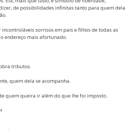
. Ela, mais que tudo, é símbolo de liberdade,
dizer, de possibilidades infinitas tanto para quem dela
ão.
r incontroláveis sorrisos em pais e filhos de todas as
ao endereço mais afortunado.
obra tributos.
nte, quem dela se acompanha.
 de quem queira ir além do que lhe foi imposto.
!