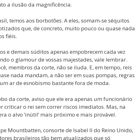
nto a ilusão da magnificência.
rasil, temos aos borbotões. A eles, somam-se séquitos
notizados que, de concreto, muito pouco ou quase nada
 fiéis.
alos e demais súditos apenas empobrecem cada vez
endo o glamour de vossas majestades, vale lembrar.
cê, membros da corte, não se iluda. E, em tempo, reis
quase nada mandam, a não ser em suas pompas, regras
 um ar de esnobismo bastante fora de moda.
bobo da corte, aviso que ele era apenas um funcionário
r criticar o rei sem correr riscos imediatos. Mas, na
era o alvo ‘inútil’ mais próximo e mais provável.
lipe Mountbatten, consorte de Isabel II do Reino Unido,
ores brasileiros tão bem atualizados que só