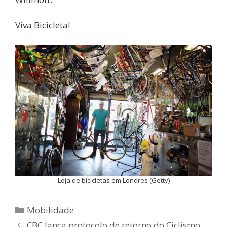
Viva Bicicleta!
Loja de bicicletas em Londres (Getty)
Categorias
Mobilidade
CBC lança protocolo de retorno do Ciclismo