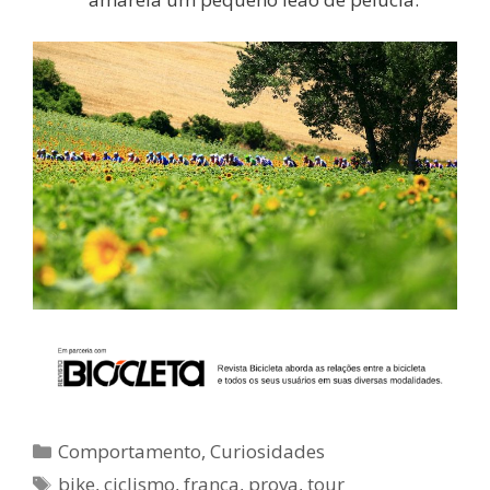
Categorias
Comportamento
,
Curiosidades
Tags
bike
,
ciclismo
,
frança
,
prova
,
tour